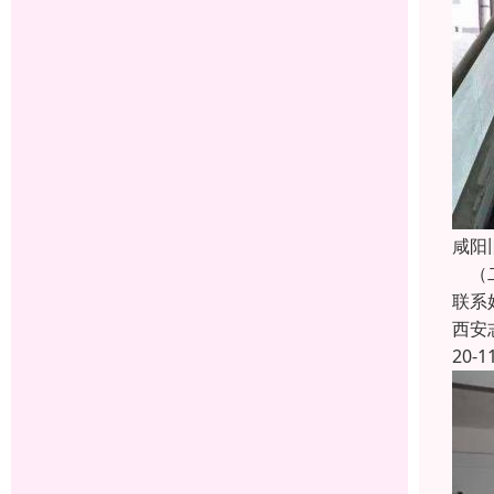
咸阳
（二
联系
西安
20-1