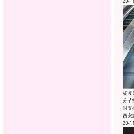
20-1
杨凌
分节
时支
西安
20-1