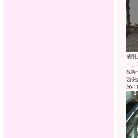
咸阳
一、
故障
西安
20-1