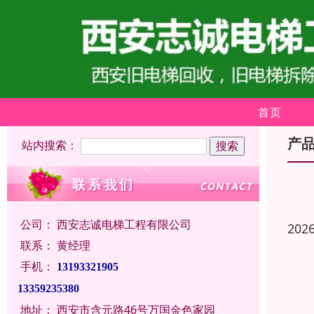
首页
产
站内搜索：
公司：
西安志诚电梯工程有限公司
202
联系：
黄经理
手机：
13193321905
13359235380
地址：
西安市含元路46号万国金色家园