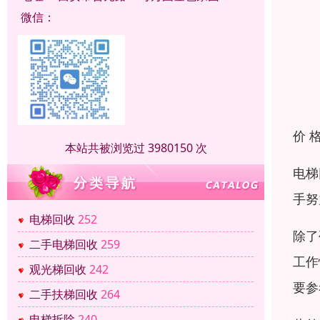
微信：
价 
本站共被浏览过 3980150 次
电梯
手努
电梯回收
252
除了
二手电梯回收
259
工作
观光梯回收
242
要参
二手扶梯回收
264
电梯拆除
240