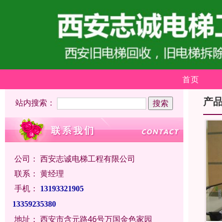
首页
产
站内搜索：
公司：
西安志诚电梯工程有限公司
联系：
黄经理
手机：
13193321905
13359235380
地址：
西安市含元路46号万国金色家园