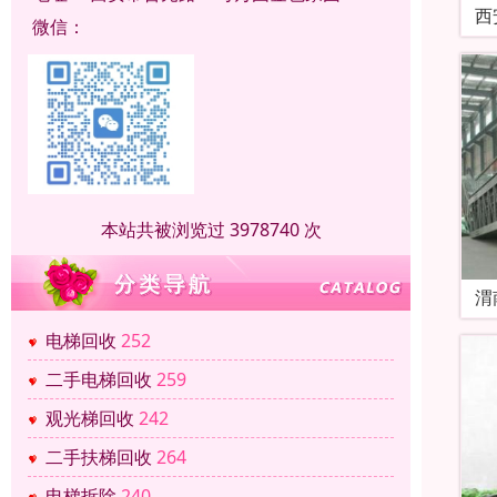
西
微信：
本站共被浏览过 3978740 次
渭
电梯回收
252
二手电梯回收
259
观光梯回收
242
二手扶梯回收
264
电梯拆除
240