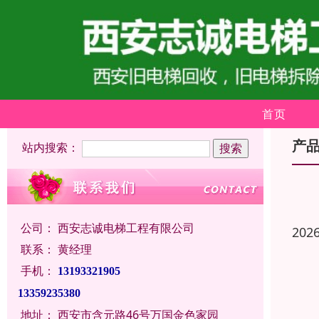
首页
产
站内搜索：
公司：
西安志诚电梯工程有限公司
202
联系：
黄经理
手机：
13193321905
13359235380
地址：
西安市含元路46号万国金色家园