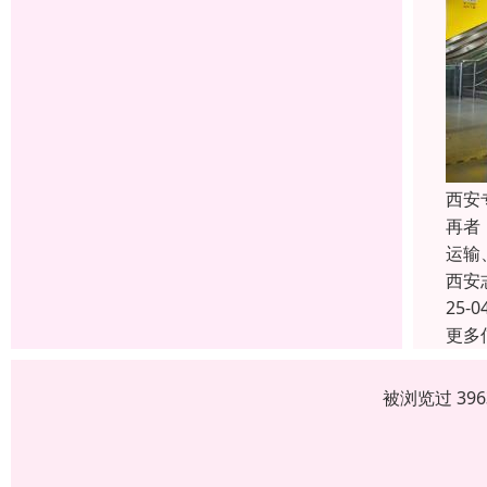
西安
再者
运输
西安
25-0
更多
被浏览过 39