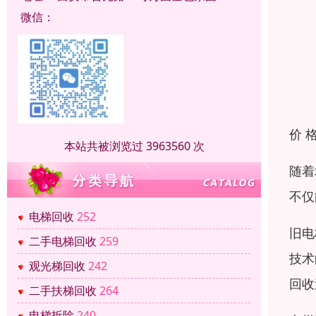
微信：
价 
本站共被浏览过 3963560 次
随着
不仅
电梯回收
252
旧电
二手电梯回收
259
技术
观光梯回收
242
回收
二手扶梯回收
264
电梯拆除
240