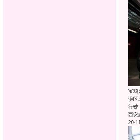
宝鸡
误区
行驶
西安
20-1