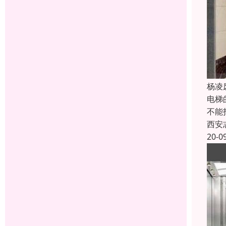
杨凌
电梯
不能
西安
20-0