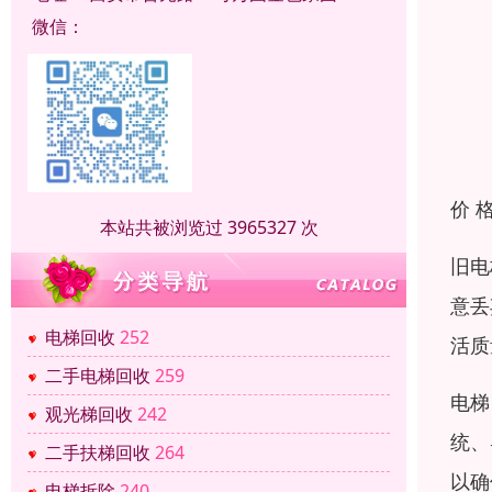
微信：
价 
本站共被浏览过 3965327 次
旧电
意丢
电梯回收
252
活质
二手电梯回收
259
电梯
观光梯回收
242
统、
二手扶梯回收
264
以确
电梯拆除
240