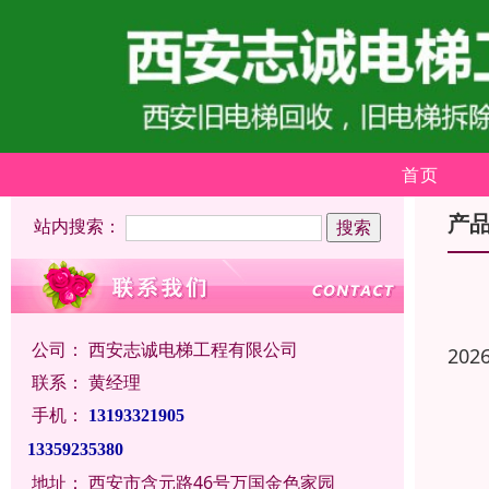
首页
产
站内搜索：
公司：
西安志诚电梯工程有限公司
202
联系：
黄经理
手机：
13193321905
13359235380
地址：
西安市含元路46号万国金色家园