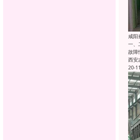
咸阳
一、
故障
西安
20-1