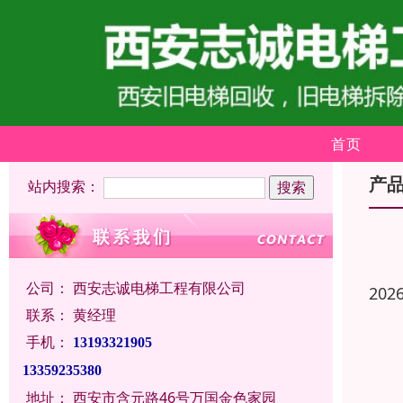
首页
产
站内搜索：
公司：
西安志诚电梯工程有限公司
202
联系：
黄经理
手机：
13193321905
13359235380
地址：
西安市含元路46号万国金色家园