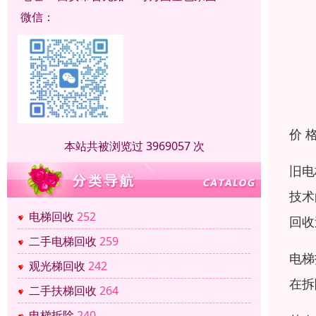
微信：
价 
本站共被浏览过 3969057 次
旧电
技术
电梯回收
252
回收
二手电梯回收
259
电梯
观光梯回收
242
在拆
二手扶梯回收
264
电梯拆除
240