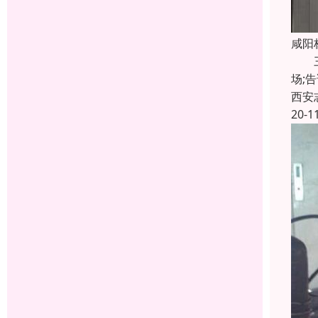
咸阳
三、
场;
西安
20-1