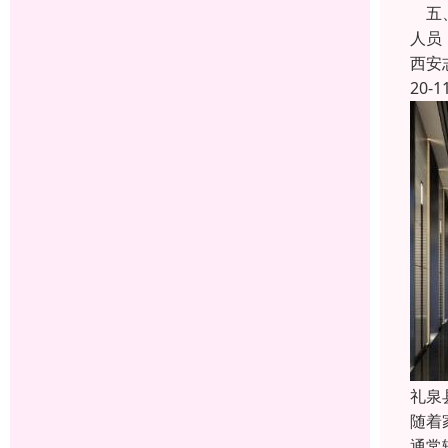
五、
人员
西安
20-1
礼泉
随着
通常