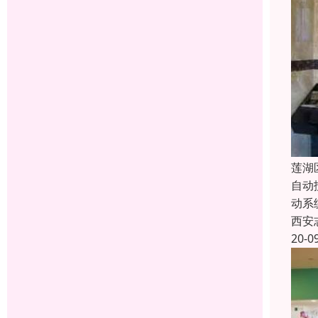
莲湖
自动
动系
西安
20-0