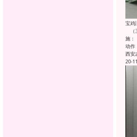
宝鸡
（三
施：
动作
西安
20-1