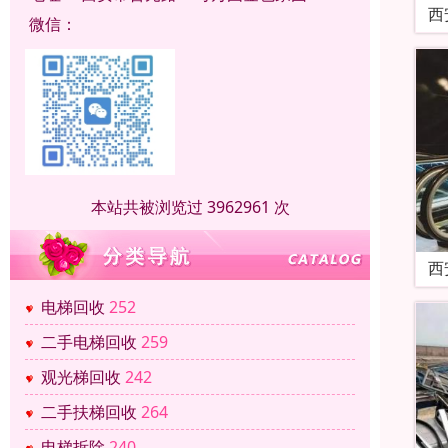
西
微信：
本站共被浏览过 3962961 次
西
电梯回收
252
二手电梯回收
259
观光梯回收
242
二手扶梯回收
264
电梯拆除
240