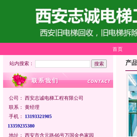
首页
产
站内搜索：
公司：
西安志诚电梯工程有限公司
联系：
黄经理
手机：
13193321905
13359235380
地址：
西安市含元路46号万国金色家园